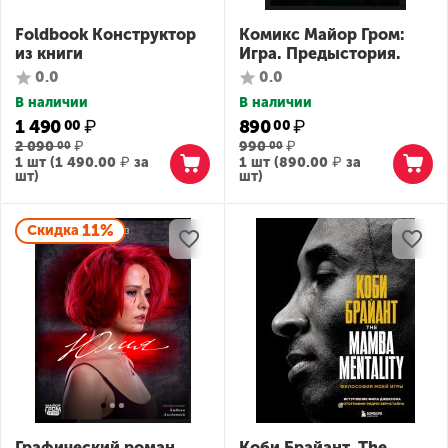
Foldbook Конструктор
Комикс Майор Гром:
из книги
Игра. Предыстория.
0.0
0.0
В наличии
В наличии
1 490
₽
890
₽
00
00
2 090
₽
990
₽
00
00
1 шт (
1 490.00
₽
за
1 шт (
890.00
₽
за
шт)
шт)
11%
Скидка
Графический роман
Коби Брайант. The