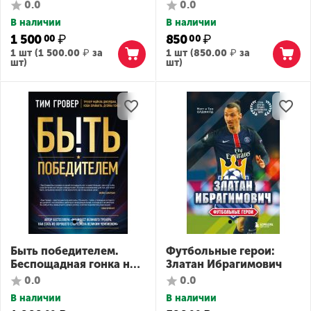
жизни легендарной
совершенством +
0.0
0.0
Черной Мамбы
постер
В наличии
В наличии
1 500
₽
850
₽
00
00
1 шт (
1 500.00
₽
за
1 шт (
850.00
₽
за
шт)
шт)
Быть победителем.
Футбольные герои:
Беспощадная гонка на
Златан Ибрагимович
пути к совершенству
0.0
0.0
В наличии
В наличии