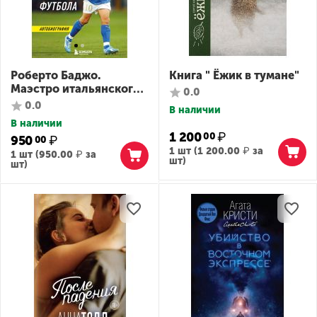
Роберто Баджо.
Книга " Ёжик в тумане"
Маэстро итальянского
0.0
футбола
0.0
В наличии
В наличии
1 200
₽
00
950
₽
00
1 шт (
1 200.00
₽
за
1 шт (
950.00
₽
за
шт)
шт)