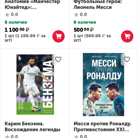
Анатомия «Манчестер
Футбольные герои:
Юнайтед»:
Лионель Месси
захватывающая
0.0
0.0
история одного из
В наличии
В наличии
самых успешных
1 100
₽
500
₽
00
00
английский клубов в 10
1 шт (
1 100.00
₽
за
1 шт (
500.00
₽
за
знаковых матчах
шт)
шт)
Карим Бензема.
Месси против Роналду.
Восхождение легенды
Противостояние XXI
века
0.0
0.0