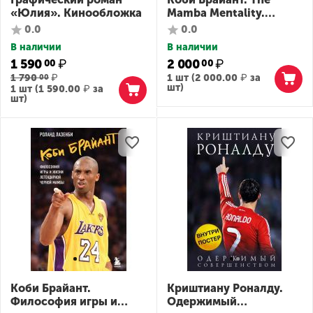
«Юлия». Кинообложка
Mamba Mentality.
Философия моей игры
0.0
0.0
В наличии
В наличии
1 590
₽
2 000
₽
00
00
1 790
₽
1 шт (
2 000.00
₽
за
00
шт)
1 шт (
1 590.00
₽
за
шт)
Коби Брайант.
Криштиану Роналду.
Философия игры и
Одержимый