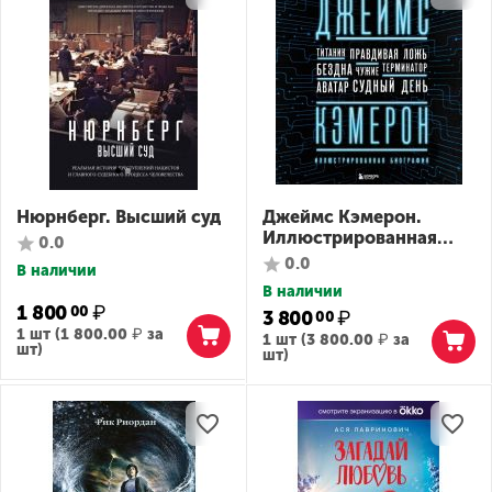
Нюрнберг. Высший суд
Джеймс Кэмерон.
Иллюстрированная
0.0
биография. От
0.0
В наличии
"Титаника" до "Аватара"
В наличии
1 800
₽
00
3 800
₽
00
1 шт (
1 800.00
₽
за
1 шт (
3 800.00
₽
за
шт)
шт)