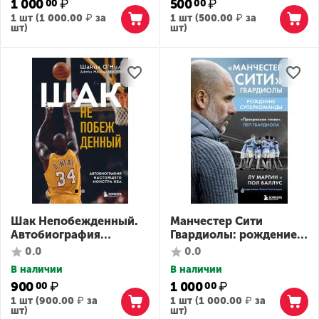
1 000
₽
500
₽
00
00
1 шт (
1 000.00
₽
за
1 шт (
500.00
₽
за
шт)
шт)
Шак Непобежденный.
Манчестер Сити
Автобиография
Гвардиолы: рождение
настоящего монстра
суперкоманды
0.0
0.0
НБА
В наличии
В наличии
900
₽
1 000
₽
00
00
1 шт (
900.00
₽
за
1 шт (
1 000.00
₽
за
шт)
шт)