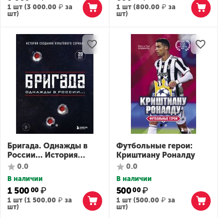
1 шт (
3 000.00
₽
за
1 шт (
800.00
₽
за
шт)
шт)
Бригада. Однажды в
Футбольные герои:
России... История
Криштиану Роналду
создания культового
0.0
0.0
сериала
В наличии
В наличии
1 500
₽
500
₽
00
00
1 шт (
1 500.00
₽
за
1 шт (
500.00
₽
за
шт)
шт)