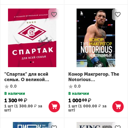
"Спартак" для всей
Конор Макгрегор. The
семьи. О великой
Notorious
футбольной команде
(Неисправимый)
0.0
0.0
В наличии
В наличии
1 300
₽
1 000
₽
00
00
1 шт (
1 300.00
₽
за
1 шт (
1 000.00
₽
за
шт)
шт)