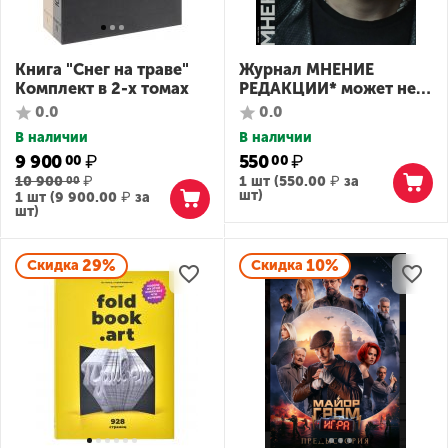
Книга "Снег на траве"
Журнал МНЕНИЕ
Комплект в 2-х томах
РЕДАКЦИИ* может не
совпадать №009 (Егор
0.0
0.0
Крид)
В наличии
В наличии
9 900
₽
550
₽
00
00
10 900
₽
1 шт (
550.00
₽
за
00
шт)
1 шт (
9 900.00
₽
за
шт)
29%
10%
Скидка
Скидка