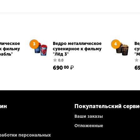
лическое
Ведро металлическое
Ве
3
4
к фильму
сувенирное к фильму
су
рабль"
"Лёд 3"
"М
690
₽
6
00
0.0
зин
Покупательский серви
Ваши заказы
Отложенные
работки персональных