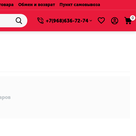
товара
Обмен и возврат
Пункт самовывоза
0
+7(968)636-72-74
варов