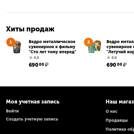
Хиты продаж
Ведро металлическое
Ведро метал
1
2
сувенирное к фильму
сувенирное 
"Сто лет тому вперед"
"Летучий ко
690
₽
690
₽
00
00
0.0
0.0
Моя учетная запись
Наш мага
Войти
О нас
Создать учетную запись
Продавцы
Политика об