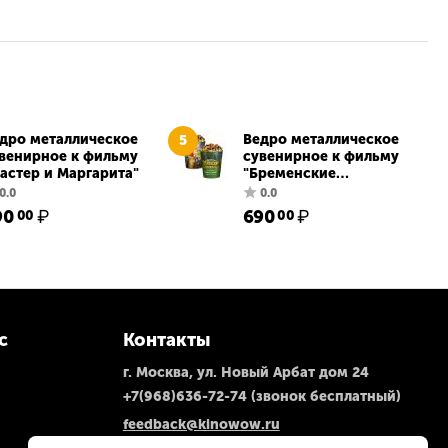
дро металлическое
Ведро металлическое
5
венирное к фильму
сувенирное к фильму
астер и Маргарита"
"Бременские
музыканты"
90
₽
690
₽
00
00
0.0
0.0
с
Контакты
г. Москва, ул. Новый Арбат дом 24
+7(968)636-72-74
(звонок бесплатный)
feedback@kinowow.ru