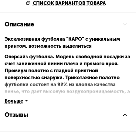
СПИСОК ВАРИАНТОВ ТОВАРА
Описание
Эксклюзивная футболка "КАРО" с уникальным
принтом, возможность выделиться
Оверсайз футболка. Модель свободной посадки за
счет заниженной линии плеча и прямого кроя.
Премиум полотно с гладкой приятной
поверхностью снаружи. Трикотажное полотно
футболки состоит на 92% из хлопка качества
пенье, что дает высокую воздухопроницаемость, а
8% из эластана, что повышает износостойкость
Больше
изделия, добавляет эластичность, сохраняет его
цвет и снижает сминаемость футболки.
Отзывы
Состав: хлопок 92%; эластан 8%
Страна производства: Россия