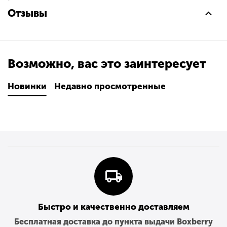
Размер собранного панно: 32х12х19 см
В наборе: детальки, сепаратор, инструкция,
Отзывы
роскошное настроение
Возможно, вас это заинтересует
Новинки
Недавно просмотренные
Быстро и качественно доставляем
Бесплатная доставка до пункта выдачи Boxberry