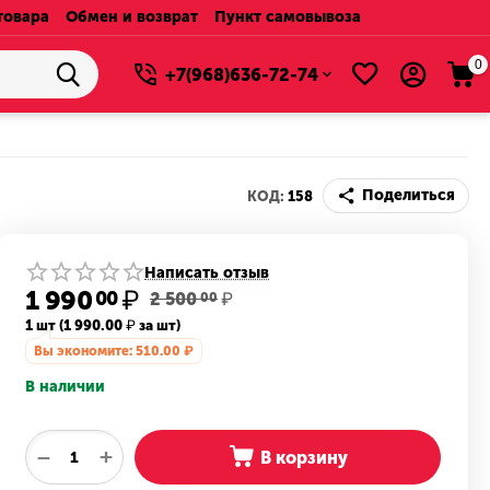
товара
Обмен и возврат
Пункт самовывоза
0
+7(968)636-72-74
Поделиться
КОД:
158
Написать отзыв
1 990
₽
00
2 500
₽
00
1 шт (
1 990.00
₽
за шт)
Вы экономите:
510.00
₽
В наличии
+
−
В корзину