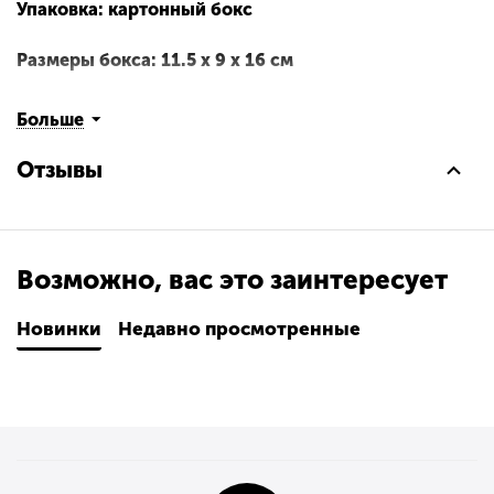
Упаковка: картонный бокс
Размеры бокса: 11.5 х 9 х 16 см
Материал: винил
Больше
Оригинальный и официально лицензированный
Отзывы
продукт
Разработчик/Издатель: Funko
Возможно, вас это заинтересует
Над Атлантидой нависла новая угроза, способная
привести к необратимой катастрофе. Даже
Новинки
Недавно просмотренные
Аквамен не сможет справиться в одиночку – ему
предстоит заключить неожиданный союз ради
спасения своего королевства.