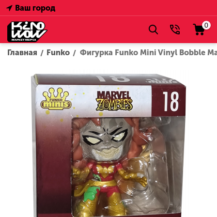
Ваш город
0
Главная
Funko
Фигурка Funko Mini Vinyl Bobble Ma
/
/